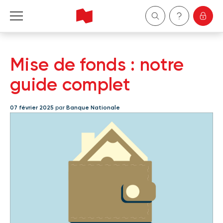
Particuliers
Mise de fonds : notre
Entreprises
guide complet
Gestion de patrimoine
07 février 2025
par
Banque Nationale
À propos de nous
Devenir client
English