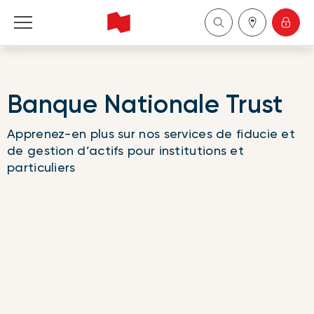
Particuliers
Banque Nationale Trust
Entreprises
Apprenez-en plus sur nos services de fiducie et
Gestion de patrimoine
de gestion d’actifs pour institutions et
particuliers
À propos de nous
Devenir client
English