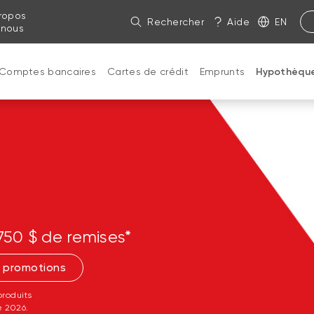
ropos
Rechercher
Aide
EN
 nous
Comptes bancaires
Cartes de crédit
Emprunts
Hypothèqu
750 $ de remises*
 promotions
roduits
e 2026.