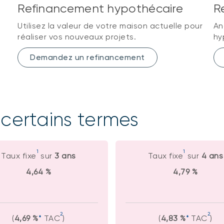
Refinancement hypothécaire
R
Utilisez la valeur de votre maison actuelle pour
An
réaliser vos nouveaux projets.
hy
Demandez un refinancement
 certains termes
1
1
Taux fixe
sur
3 ans
Taux fixe
sur
4 ans
4,64 %
4,79 %
2
2
(
4,69 %
*
TAC
)
(
4,83 %
*
TAC
)