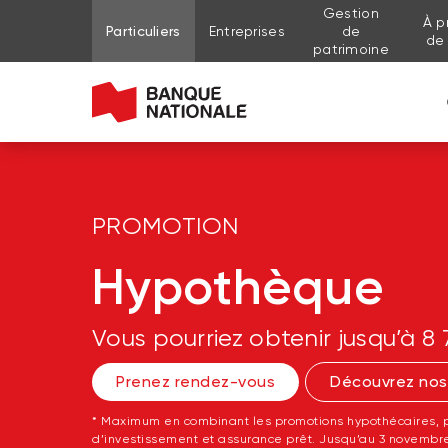
Gestion
À p
Aller au contenu de la page
Aller au menu principal
Me connecter à mon compte
Particuliers
Entreprises
de
de
patrimoine
PROMOTION
Hypothèque
Vous pourriez obtenir jusqu’à 8 
Prenez rendez-vous
Découvrez nos
* Maximum en combinant les promotions hypothécaires, p
d’investissement et assurance prêt. Jusqu’au 3 novembr