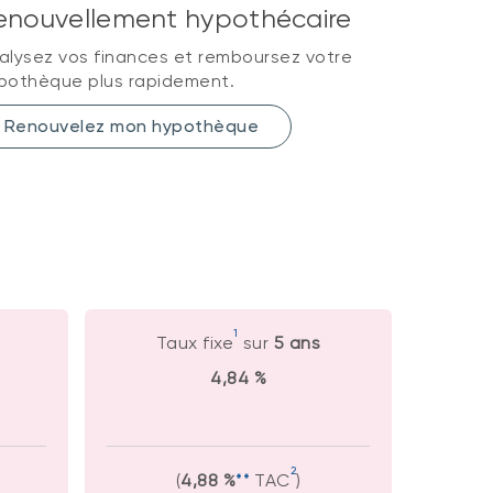
enouvellement hypothécaire
alysez vos finances et remboursez votre
pothèque plus rapidement.
Renouvelez mon hypothèque
1
Taux fixe
sur
5 ans
4,84 %
2
(
4,88 %
**
TAC
)