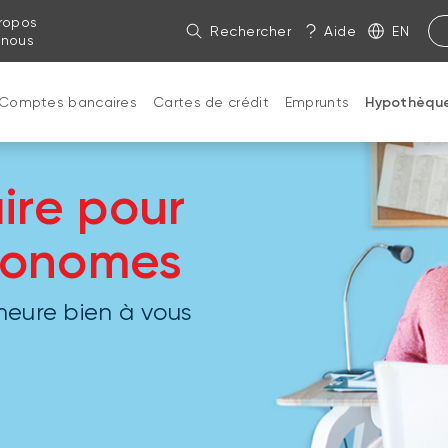
ropos
Rechercher
Aide
EN
 nous
Comptes bancaires
Cartes de crédit
Emprunts
Hypothèqu
ire pour
utonomes
meure bien à vous