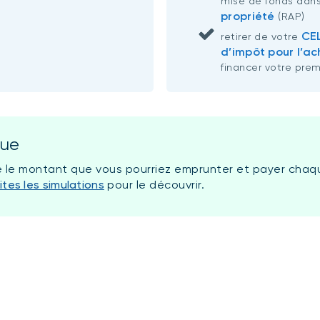
mise de fonds dans
propriété
(RAP)
CEL
retirer de votre
d’impôt pour l’ac
financer votre prem
que
e le montant que vous pourriez emprunter et payer chaq
ites les simulations
pour le découvrir.
s,