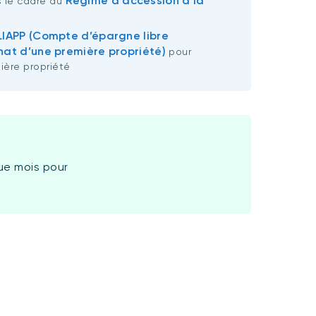
Régime d'accession à la
 le cadre du
IAPP (Compte d’épargne libre
hat d’une première propriété)
pour
ière propriété
ue mois pour