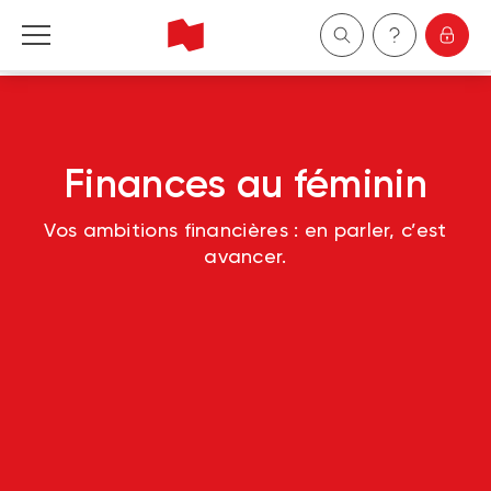
Particuliers
Entreprises
Finances au féminin
Gestion de patrimoine
Vos ambitions financières : en parler, c’est
avancer.
À propos de nous
Devenir client
English