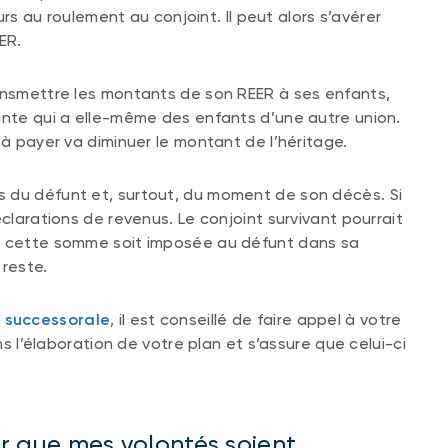
ours au roulement au conjoint. Il peut alors s’avérer
ER.
ransmettre les montants de son REER à ses enfants,
inte qui a elle-même des enfants d’une autre union.
 à payer va diminuer le montant de l’héritage.
 du défunt et, surtout, du moment de son décès. Si
éclarations de revenus. Le conjoint survivant pourrait
ue cette somme soit imposée au défunt dans sa
 reste.
n successorale
, il est conseillé de faire appel à votre
ns l’élaboration de votre plan et s’assure que celui-ci
 que mes volontés soient