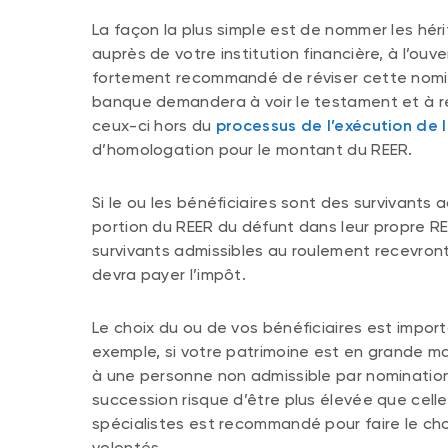
La façon la plus simple est de nommer les hérit
auprès de votre institution financière, à l’ouv
fortement recommandé de réviser cette nomina
banque demandera à voir le testament et à renc
ceux-ci hors du
processus de l’exécution de 
d’homologation pour le montant du REER.
Si le ou les bénéficiaires sont des survivants a
portion du REER du défunt dans leur propre RE
survivants admissibles au roulement recevront
devra payer l’impôt.
Le choix du ou de vos bénéficiaires est impo
exemple, si votre patrimoine est en grande m
à une personne non admissible par nomination d
succession risque d’être plus élevée que cell
spécialistes est recommandé pour faire le cho
volontés.