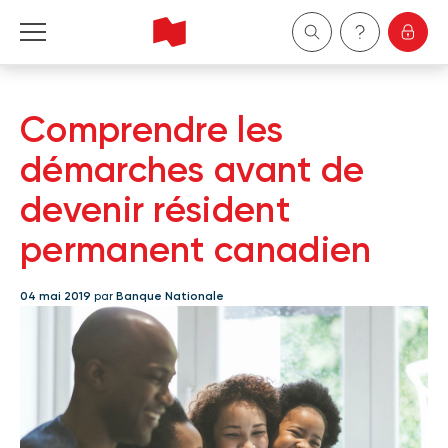
Particuliers
Comprendre les
Entreprises
démarches avant de
devenir résident
Gestion de patrimoine
permanent canadien
À propos de nous
04 mai 2019
par
Banque Nationale
Devenir client
English