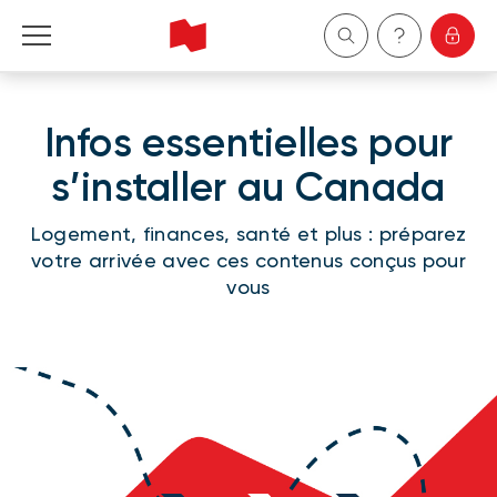
Particuliers
Infos essentielles pour
Entreprises
s’installer au Canada
Gestion de patrimoine
Logement, finances, santé et plus : préparez
votre arrivée avec ces contenus conçus pour
vous
À propos de nous
Devenir client
English