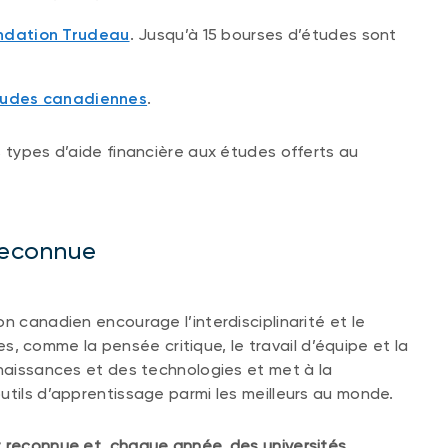
ndation Trudeau
. Jusqu’à 15 bourses d’études sont
études canadiennes
.
s types d’aide financière aux études offerts au
 reconnue
n canadien encourage l’interdisciplinarité et le
comme la pensée critique, le travail d’équipe et la
nnaissances et des technologies et met à la
utils d’apprentissage parmi les meilleurs au monde.
t reconnue et, chaque année, des universités