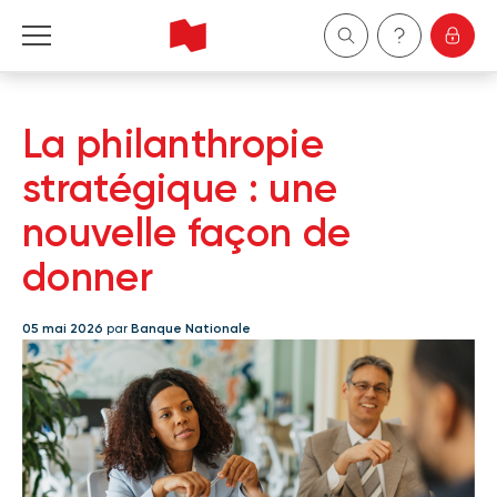
Particuliers
La philanthropie
Entreprises
stratégique : une
nouvelle façon de
Gestion de patrimoine
donner
À propos de nous
05 mai 2026
par
Banque Nationale
Devenir client
English