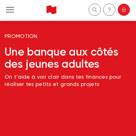
Particuliers
PROMOTION
Entreprises
Une banque aux côtés
des jeunes adultes
Gestion de patrimoine
On t’aide à voir clair dans tes finances pour
À propos de nous
réaliser tes petits et grands projets
Devenir client
English