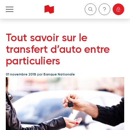
Particuliers
Tout savoir sur le
Entreprises
transfert d’auto entre
particuliers
Gestion de patrimoine
01 novembre 2018
par
Banque Nationale
À propos de nous
Devenir client
English