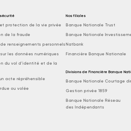
sécurité
Nos filiales
et protection de la vie privée
Banque Nationale Trust
on de la fraude
Banque Nationale Investissem
e de renseignements personnels
Natbank
e sur les données numériques
Financière Banque Nationale
n du vol d’identité et de la
Divisions de Financière Banque Nat
 un acte répréhensible
Banque Nationale Courtage di
rdue ou volée
Gestion privée 1859
Banque Nationale Réseau
des Indépendants