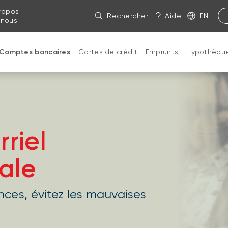
ropos
Rechercher
Aide
EN
 nous
Comptes bancaires
Cartes de crédit
Emprunts
Hypothèqu
rriel
ale
ances, évitez les mauvaises