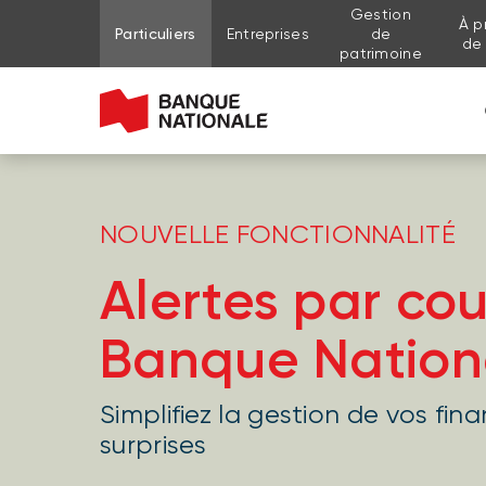
Gestion
À p
Aller au contenu de la page
Aller au menu principal
Me connecter à mon compte
Particuliers
Entreprises
de
de
patrimoine
NOUVELLE FONCTIONNALITÉ
Alertes par cou
Banque Nation
Simplifiez la gestion de vos fin
surprises