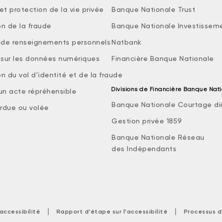
et protection de la vie privée
Banque Nationale Trust
on de la fraude
Banque Nationale Investissem
e de renseignements personnels
Natbank
e sur les données numériques
Financière Banque Nationale
n du vol d’identité et de la fraude
Divisions de Financière Banque Nat
 un acte répréhensible
Banque Nationale Courtage di
rdue ou volée
Gestion privée 1859
Banque Nationale Réseau
des Indépendants
|
|
accessibilité
Rapport d'étape sur l'accessibilité
Processus d