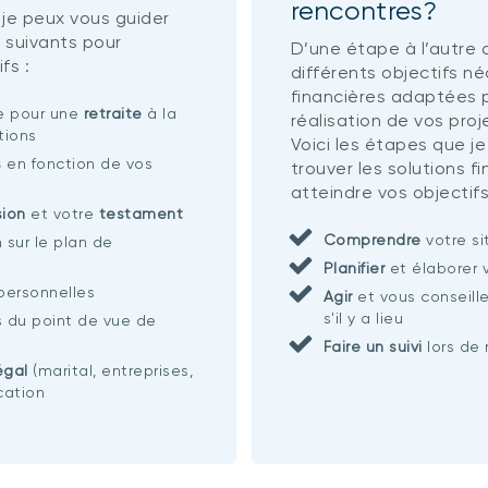
rencontres?
 je peux vous guider
 suivants pour
D’une étape à l’autre d
fs :
différents objectifs n
financières adaptées p
ie pour une
retraite
à la
réalisation de vos proj
tions
Voici les étapes que je
s
en fonction de vos
trouver les solutions f
atteindre vos objectifs
sion
et votre
testament
Comprendre
votre si
n sur le plan de
Planifier
et élaborer 
 personnelles
Agir
et vous conseille
s'il y a lieu
s du point de vue de
Faire un suivi
lors de 
égal
(marital, entreprises,
ication