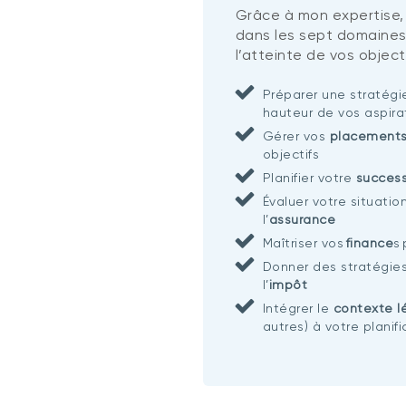
Grâce à mon expertise,
dans les sept domaines
l’atteinte de vos objecti
Préparer une stratég
hauteur de vos aspira
Gérer vos
placement
objectifs
Planifier votre
succes
Évaluer votre situatio
l’
assurance
Maîtriser vos
finance
s
Donner des stratégie
l’
impôt
Intégrer le
contexte l
autres) à votre planif