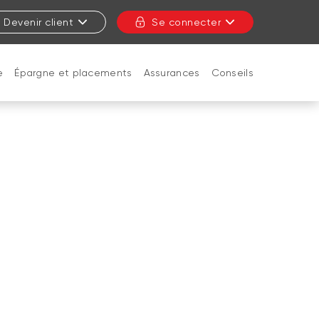
Devenir client
Se connecter
e
Épargne et placements
Assurances
Conseils
FERMER