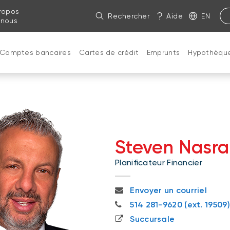
ropos
Rechercher
Aide
EN
 nous
Comptes bancaires
Cartes de crédit
Emprunts
Hypothèqu
Steven Nasra
Planificateur Financier
steven.nasra@bnc.ca
Envoyer un courriel
514 281-9620
514 281-9620 (ext. 19509)
Succursale