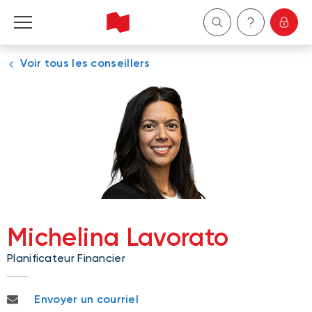
Voir tous les conseillers
Particuliers
Entreprises
Gestion de patrimoine
À propos de nous
Devenir client
Michelina Lavorato
Planificateur Financier
English
michelina.lavorato@bnc.ca
Envoyer un courriel