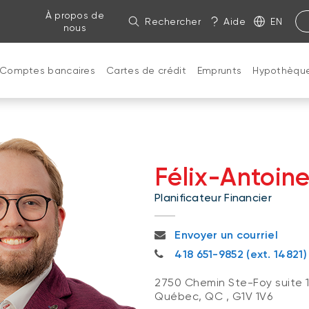
À propos de
Rechercher
Aide
EN
nous
Comptes bancaires
Cartes de crédit
Emprunts
Hypothèqu
Félix-Antoin
Planificateur Financier
felixantoine.beaulieu@bnc.c
Envoyer un courriel
418 651-9852
418 651-9852 (ext. 14821)
2750 Chemin Ste-Foy suite 
Québec, QC
,
G1V 1V6