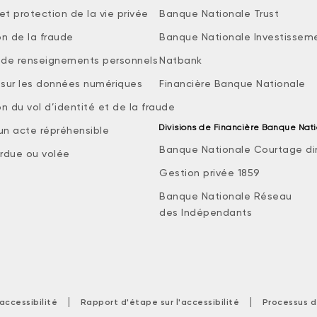
et protection de la vie privée
Banque Nationale Trust
on de la fraude
Banque Nationale Investissem
e de renseignements personnels
Natbank
e sur les données numériques
Financière Banque Nationale
n du vol d’identité et de la fraude
Divisions de Financière Banque Nat
 un acte répréhensible
Banque Nationale Courtage di
rdue ou volée
Gestion privée 1859
Banque Nationale Réseau
des Indépendants
|
|
accessibilité
Rapport d'étape sur l'accessibilité
Processus d