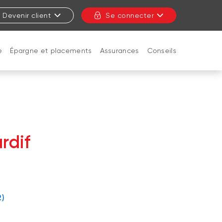
Devenir client
Se connecter
e
Épargne et placements
Assurances
Conseils
FERMER
rdif
2)