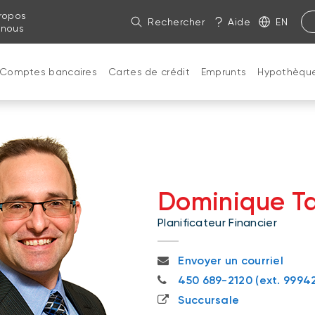
ropos
Rechercher
Aide
EN
 nous
Comptes bancaires
Cartes de crédit
Emprunts
Hypothèqu
Dominique Ta
Planificateur Financier
dominique.tardif@bnc.ca
Envoyer un courriel
450 689-2120
450 689-2120 (ext. 9994
Succursale