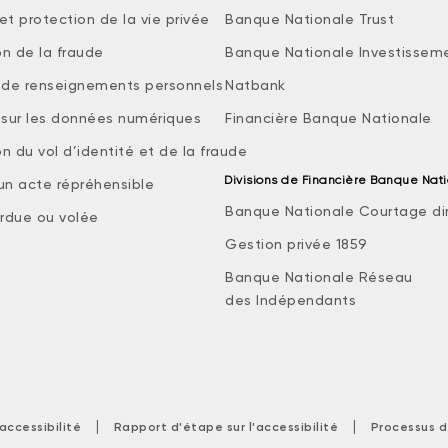
et protection de la vie privée
Banque Nationale Trust
on de la fraude
Banque Nationale Investissem
e de renseignements personnels
Natbank
e sur les données numériques
Financière Banque Nationale
n du vol d’identité et de la fraude
Divisions de Financière Banque Nat
 un acte répréhensible
Banque Nationale Courtage di
rdue ou volée
Gestion privée 1859
Banque Nationale Réseau
des Indépendants
|
|
accessibilité
Rapport d'étape sur l'accessibilité
Processus d