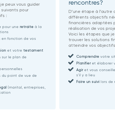
rencontres?
 je peux vous guider
 suivants pour
D’une étape à l’autre d
fs :
différents objectifs n
financières adaptées p
ie pour une
retraite
à la
réalisation de vos proj
tions
Voici les étapes que je
s
en fonction de vos
trouver les solutions f
atteindre vos objectifs
sion
et votre
testament
Comprendre
votre si
n sur le plan de
Planifier
et élaborer 
 personnelles
Agir
et vous conseille
s'il y a lieu
s du point de vue de
Faire un suivi
lors de 
égal
(marital, entreprises,
ication