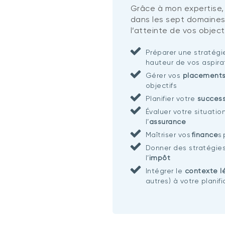
Grâce à mon expertise,
dans les sept domaines
l’atteinte de vos objecti
Préparer une stratég
hauteur de vos aspira
Gérer vos
placement
objectifs
Planifier votre
succes
Évaluer votre situatio
l’
assurance
Maîtriser vos
finance
s
Donner des stratégie
l’
impôt
Intégrer le
contexte l
autres) à votre planif