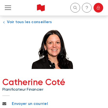
Voir tous les conseillers
Particuliers
Entreprises
Gestion de patrimoine
À propos de nous
Devenir client
Catherine Coté
Planificateur Financier
English
catherine.cote@bnc.ca
Envoyer un courriel