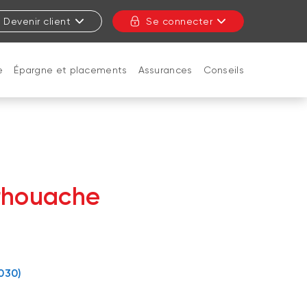
Devenir client
Se connecter
e
Épargne et placements
Assurances
Conseils
FERMER
rhouache
ca
030)