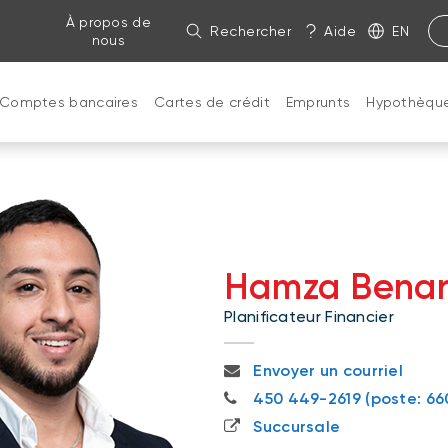
À propos de
Rechercher
Aide
EN
nous
Comptes bancaires
Cartes de crédit
Emprunts
Hypothèqu
Hamza Bena
Planificateur Financier
hamza.benarhouache@bnc.
Envoyer un courriel
450 449-2619
450 449-2619 (poste: 66
Succursale