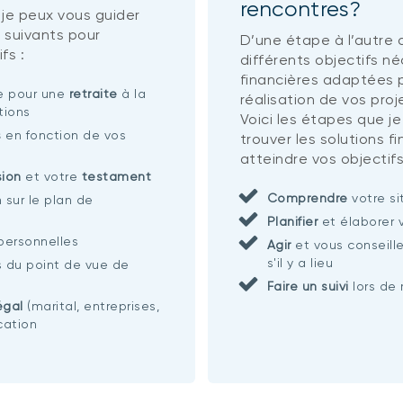
rencontres?
 je peux vous guider
 suivants pour
D’une étape à l’autre d
fs :
différents objectifs n
financières adaptées p
ie pour une
retraite
à la
réalisation de vos proj
tions
Voici les étapes que je
s
en fonction de vos
trouver les solutions f
atteindre vos objectifs
sion
et votre
testament
Comprendre
votre si
n sur le plan de
Planifier
et élaborer 
 personnelles
Agir
et vous conseille
s'il y a lieu
s du point de vue de
Faire un suivi
lors de 
égal
(marital, entreprises,
ication