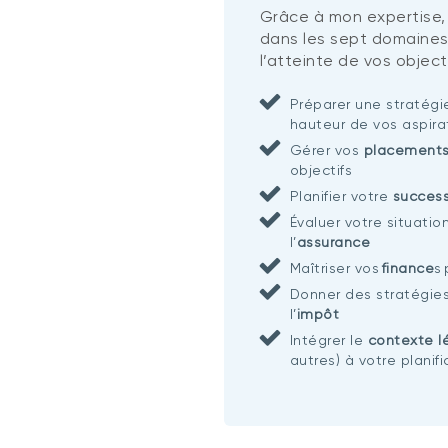
Grâce à mon expertise,
dans les sept domaines
l’atteinte de vos objecti
Préparer une stratég
hauteur de vos aspira
Gérer vos
placement
objectifs
Planifier votre
succes
Évaluer votre situatio
l’
assurance
Maîtriser vos
finance
s
Donner des stratégie
l’
impôt
Intégrer le
contexte l
autres) à votre planif