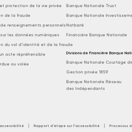
et protection de la vie privée
Banque Nationale Trust
on de la fraude
Banque Nationale Investissem
e de renseignements personnels
Natbank
e sur les données numériques
Financière Banque Nationale
n du vol d’identité et de la fraude
Divisions de Financière Banque Nat
 un acte répréhensible
Banque Nationale Courtage di
rdue ou volée
Gestion privée 1859
Banque Nationale Réseau
des Indépendants
|
|
accessibilité
Rapport d'étape sur l'accessibilité
Processus d