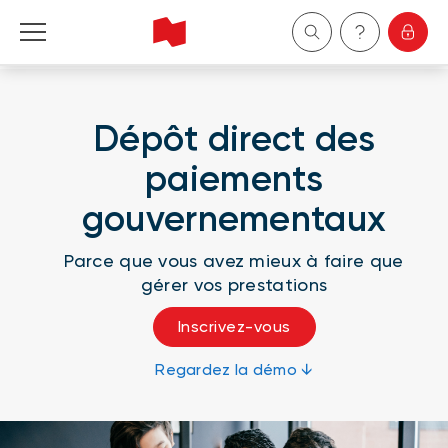
Particuliers
Dépôt direct des
Entreprises
paiements
Gestion de patrimoine
gouvernementaux
À propos de nous
Parce que vous avez mieux à faire que
gérer vos prestations
Devenir client
Inscrivez-vous
Regardez la démo ↓
English