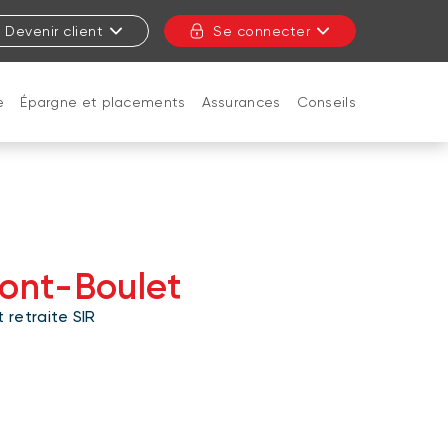
Devenir client
Se connecter
e
Épargne et placements
Assurances
Conseils
FERMER
ont-Boulet
 retraite SIR
c.ca