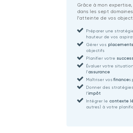
Grâce à mon expertise,
dans les sept domaines
l’atteinte de vos objecti
Préparer une stratég
hauteur de vos aspira
Gérer vos
placement
objectifs
Planifier votre
succes
Évaluer votre situatio
l’
assurance
Maîtriser vos
finance
s
Donner des stratégie
l’
impôt
Intégrer le
contexte l
autres) à votre planif