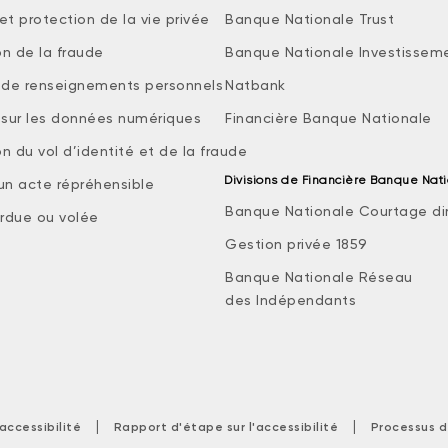
et protection de la vie privée
Banque Nationale Trust
on de la fraude
Banque Nationale Investissem
e de renseignements personnels
Natbank
e sur les données numériques
Financière Banque Nationale
n du vol d’identité et de la fraude
Divisions de Financière Banque Nat
 un acte répréhensible
Banque Nationale Courtage di
rdue ou volée
Gestion privée 1859
Banque Nationale Réseau
des Indépendants
|
|
accessibilité
Rapport d'étape sur l'accessibilité
Processus d