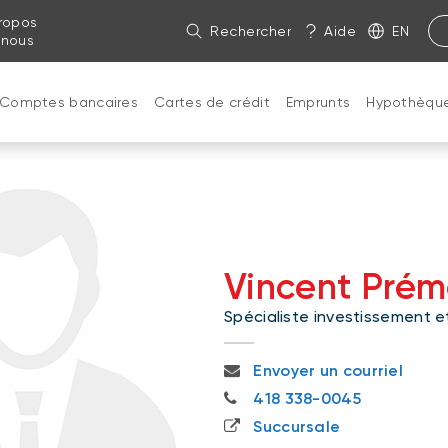
ropos
Rechercher
Aide
EN
 nous
Comptes bancaires
Cartes de crédit
Emprunts
Hypothèqu
Vincent Prém
Spécialiste investissement et
vincent.premont-boulet@bn
Envoyer un courriel
418 338-0045
418 338-0045
Succursale