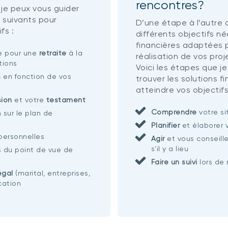
rencontres?
 je peux vous guider
 suivants pour
D’une étape à l’autre d
fs :
différents objectifs n
financières adaptées p
ie pour une
retraite
à la
réalisation de vos proj
tions
Voici les étapes que je
s
en fonction de vos
trouver les solutions f
atteindre vos objectifs
sion
et votre
testament
Comprendre
votre si
n sur le plan de
Planifier
et élaborer 
 personnelles
Agir
et vous conseille
s'il y a lieu
s du point de vue de
Faire un suivi
lors de 
égal
(marital, entreprises,
ication