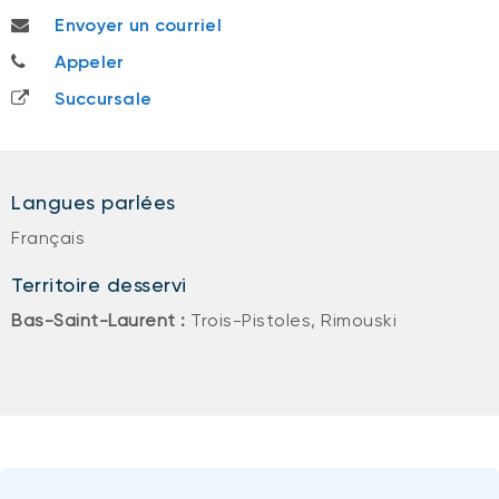
patrick.belzile@bnc.ca
Envoyer un courriel
418 723-4172
Appeler
Succursale
Langues parlées
Français
Territoire desservi
Bas-Saint-Laurent :
Trois-Pistoles, Rimouski