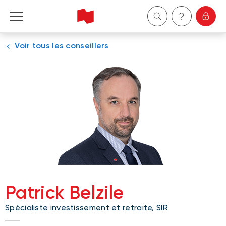
Voir tous les conseillers
Particuliers
Entreprises
Gestion de patrimoine
À propos de nous
Devenir client
Patrick Belzile
English
Spécialiste investissement et retraite, SIR