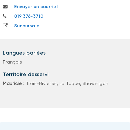
katherine.racine@bnc.ca
Envoyer un courriel
819 376-3710
819 376-3710
Succursale
Langues parlées
Français
Territoire desservi
Mauricie :
Trois-Rivières, La Tuque, Shawinigan