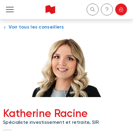
Voir tous les conseillers
Particuliers
Entreprises
Gestion de patrimoine
À propos de nous
Devenir client
Katherine Racine
English
Spécialiste investissement et retraite, SIR