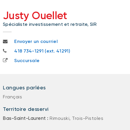
Justy Ouellet
Spécialiste investissement et retraite, SIR
justy.ouellet@bnc.ca
Envoyer un courriel
418 734-1291
418 734-1291 (ext. 41291)
Succursale
Langues parlées
Français
Territoire desservi
Bas-Saint-Laurent :
Rimouski, Trois-Pistoles