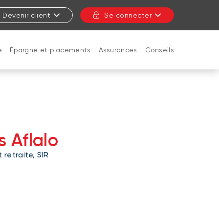
Devenir client
Se connecter
e
Épargne et placements
Assurances
Conseils
FERMER
 Aflalo
 retraite, SIR