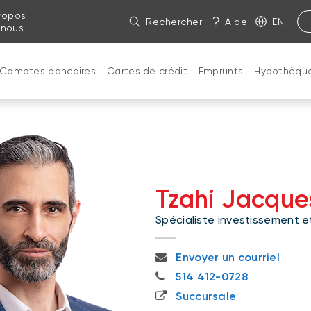
ropos
Rechercher
Aide
EN
 nous
Comptes bancaires
Cartes de crédit
Emprunts
Hypothèqu
Tzahi Jacques
Spécialiste investissement et
jacques.aflalo@bnc.ca
Envoyer un courriel
514 412-0728
514 412-0728
Succursale