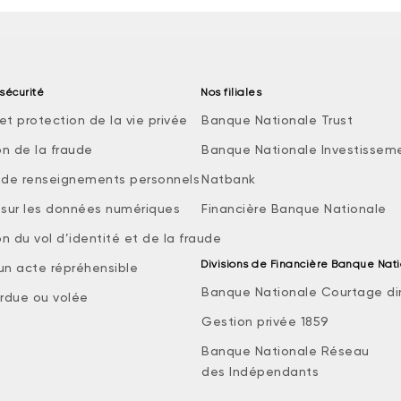
sécurité
Nos filiales
et protection de la vie privée
Banque Nationale Trust
on de la fraude
Banque Nationale Investissem
e de renseignements personnels
Natbank
e sur les données numériques
Financière Banque Nationale
n du vol d’identité et de la fraude
Divisions de Financière Banque Nat
 un acte répréhensible
Banque Nationale Courtage di
rdue ou volée
Gestion privée 1859
Banque Nationale Réseau
des Indépendants