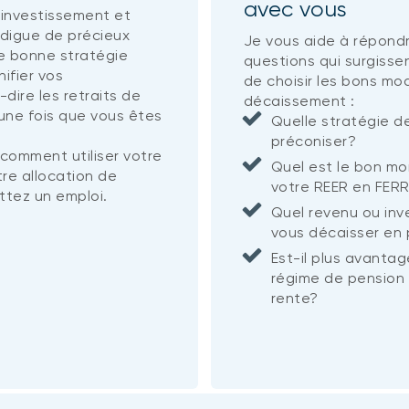
avec vous
 investissement et
rodigue de précieux
Je vous aide à répond
ne bonne stratégie
questions qui surgisse
ifier vos
de choisir les bons m
dire les retraits de
décaissement :
une fois que vous êtes
Quelle stratégie de
préconiser?
 comment utiliser votre
Quel est le bon mo
re allocation de
votre REER en FER
ttez un emploi.
Quel revenu ou inv
vous décaisser en p
Est-il plus avantag
régime de pension 
rente?