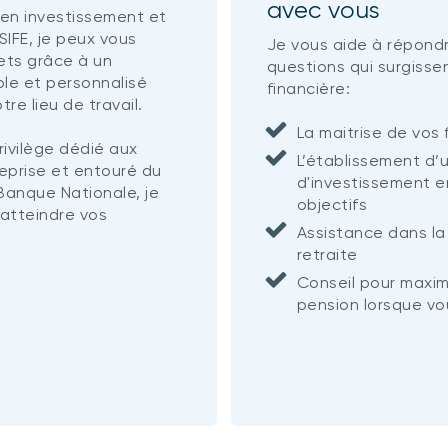
avec vous
 en investissement et
SIFE, je peux vous
Je vous aide à répond
jets grâce à un
questions qui surgisse
le et personnalisé
financière:
re lieu de travail.
La maitrise de vos
rivilège dédié aux
L’établissement d’
eprise et entouré du
d'investissement e
Banque Nationale, je
objectifs
'atteindre vos
Assistance dans la 
retraite
Conseil pour maxim
pension lorsque vo