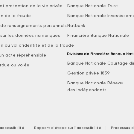
et protection de la vie privée
Banque Nationale Trust
on de la fraude
Banque Nationale Investissem
e de renseignements personnels
Natbank
e sur les données numériques
Financière Banque Nationale
n du vol d’identité et de la fraude
Divisions de Financière Banque Nat
 un acte répréhensible
Banque Nationale Courtage di
rdue ou volée
Gestion privée 1859
Banque Nationale Réseau
des Indépendants
|
|
accessibilité
Rapport d'étape sur l'accessibilité
Processus d