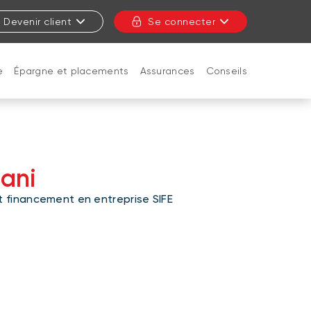
Devenir client
Se connecter
e
Épargne et placements
Assurances
Conseils
FERMER
aani
t financement en entreprise SIFE