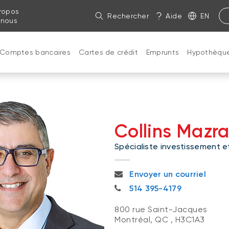
ropos
Rechercher
Aide
EN
 nous
Comptes bancaires
Cartes de crédit
Emprunts
Hypothèqu
Collins Mazr
Spécialiste investissement e
collins.mazraani@bnc.ca
Envoyer un courriel
514 395-4179
514 395-4179
800 rue Saint-Jacques
Montréal, QC
,
H3C1A3