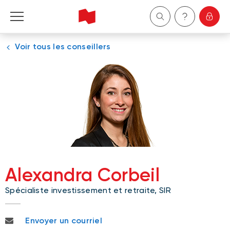
Voir tous les conseillers
Particuliers
Entreprises
Gestion de patrimoine
À propos de nous
Devenir client
Alexandra Corbeil
Spécialiste investissement et retraite, SIR
English
alexandra.corbeil@bnc.ca
Envoyer un courriel