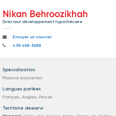
Nikan Behroozikhah
Directeur développement hypothécaire
nikan.behroozikhah@bnc.ca
Envoyer un courriel
438 458-3688
438 458-3688
Spécialisation
Maisons existantes
Langues parlées
Français, Anglais, Persan
Territoire desservi