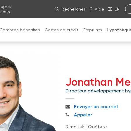
ropos
Rechercher
Aide
EN
 nous
Comptes bancaires
Cartes de crédit
Emprunts
Hypothèqu
Jonathan Me
Directeur développement hy
jonathan.menhouk@bnc.ca
Envoyer un courriel
418 732-8279
Appeler
Rimouski, Québec