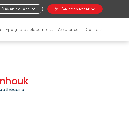
Devenir client
Se connecter
e
Épargne et placements
Assurances
Conseils
FERMER
nhouk
pothécaire