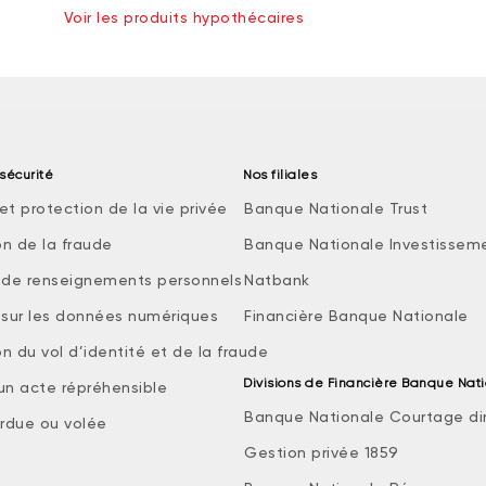
Voir les produits hypothécaires
sécurité
Nos filiales
et protection de la vie privée
Banque Nationale Trust
on de la fraude
Banque Nationale Investissem
e de renseignements personnels
Natbank
e sur les données numériques
Financière Banque Nationale
n du vol d’identité et de la fraude
Divisions de Financière Banque Nat
 un acte répréhensible
Banque Nationale Courtage di
rdue ou volée
Gestion privée 1859