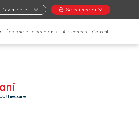
Devenir client
Se connecter
e
Épargne et placements
Assurances
Conseils
FERMER
ani
pothécaire