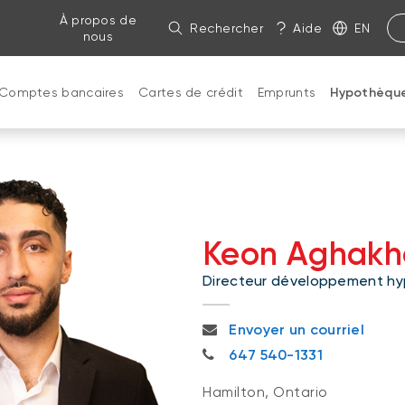
À propos de
Rechercher
Aide
EN
nous
Comptes bancaires
Cartes de crédit
Emprunts
Hypothèqu
Keon Aghakh
Directeur développement hy
keon.aghakhani@bnc.ca
Envoyer un courriel
647 540-1331
647 540-1331
Hamilton, Ontario