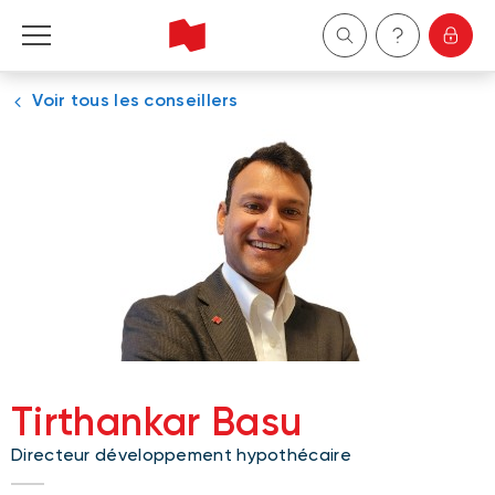
Voir tous les conseillers
Particuliers
Entreprises
Gestion de patrimoine
À propos de nous
Devenir client
Tirthankar Basu
English
Directeur développement hypothécaire