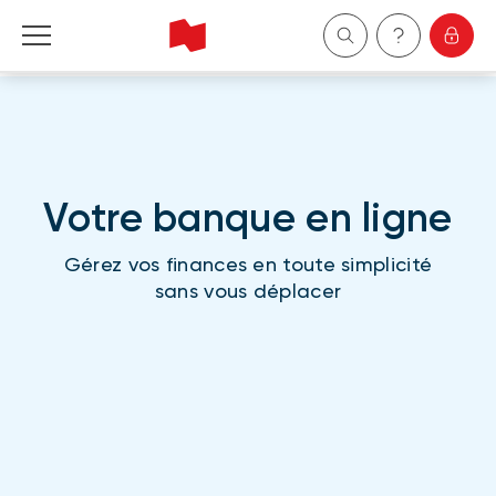
Particuliers
Entreprises
Votre banque en ligne
Gestion de patrimoine
Gérez vos finances en toute simplicité
À propos de nous
sans vous déplacer
Devenir client
English