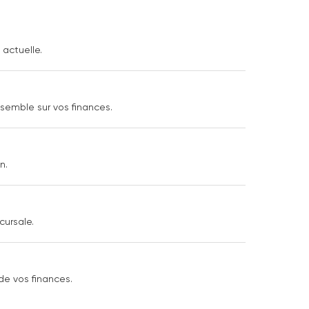
 actuelle.
nsemble sur vos finances.
n.
cursale.
de vos finances.