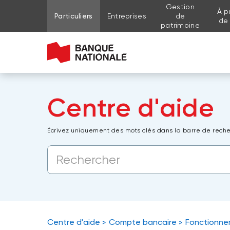
Gestion
À p
Aller au contenu de la page
Aller au menu principal
Me connecter à mon compte
Particuliers
Entreprises
de
de
patrimoine
Centre d'aide
Écrivez uniquement des mots clés dans la barre de reche
Centre d'aide
Compte bancaire
Fonctionn