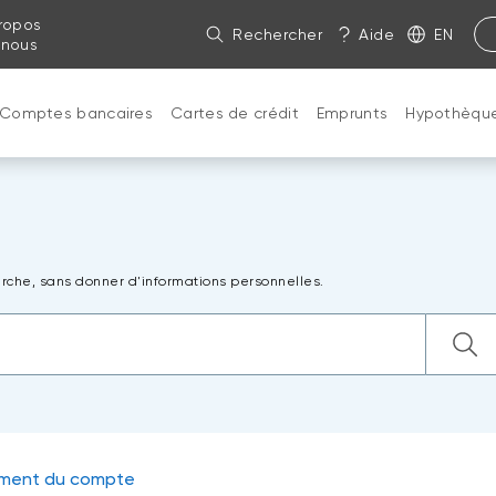
ropos
Rechercher
Aide
EN
 nous
Comptes bancaires
Cartes de crédit
Emprunts
Hypothèqu
rche, sans donner d'informations personnelles.
ement du compte