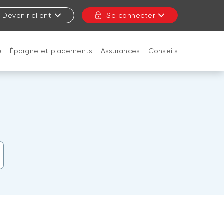
Devenir client
Se connecter
e
Épargne et placements
Assurances
Conseils
FERMER