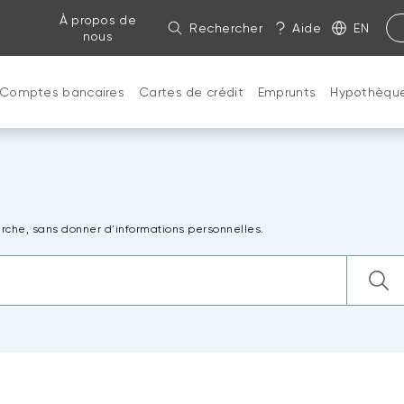
À propos de
Rechercher
Aide
EN
nous
Comptes bancaires
Cartes de crédit
Emprunts
Hypothèqu
rche, sans donner d'informations personnelles.