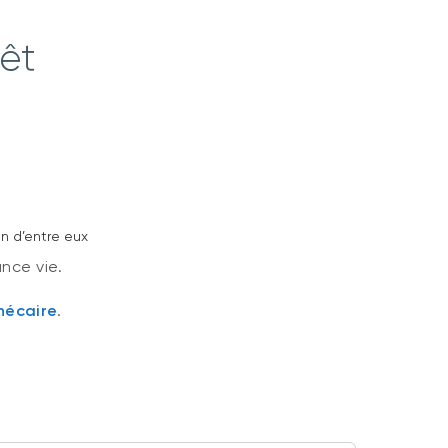
rêt
de l’un d’entre eux
ance vie.
hécaire
.