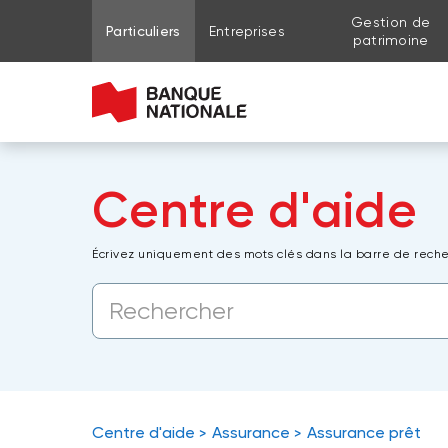
Gestion de
Aller au contenu de la page
Aller au menu principal
Me connecter à mon compte
Particuliers
Entreprises
patrimoine
Centre d'aide
Écrivez uniquement des mots clés dans la barre de reche
Centre d'aide
Assurance
Assurance prêt