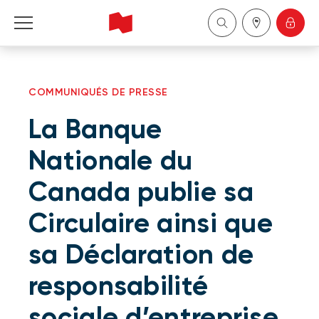
Particuliers
COMMUNIQUÉS DE PRESSE
Entreprises
La Banque
Gestion de patrimoine
Nationale du
Canada publie sa
À propos de nous
Circulaire ainsi que
Devenir client
sa Déclaration de
English
responsabilité
sociale d’entreprise