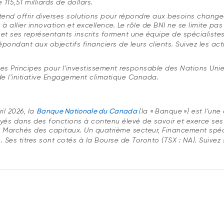
115,51 milliards de dollars.
tend offrir diverses solutions pour répondre aux besoins changea
allier innovation et excellence. Le rôle de BNI ne se limite pas
t ses représentants inscrits forment une équipe de spécialistes
répondant aux objectifs financiers de leurs clients. Suivez les ac
es Principes pour l’investissement responsable des Nations Unie
e l’initiative Engagement climatique Canada.
ril 2026, la
Banque Nationale du Canada
(la « Banque ») est l’u
 dans des fonctions à contenu élevé de savoir et exerce ses a
et Marchés des capitaux. Un quatrième secteur, Financement spéci
Ses titres sont cotés à la Bourse de Toronto (TSX : NA). Suivez 