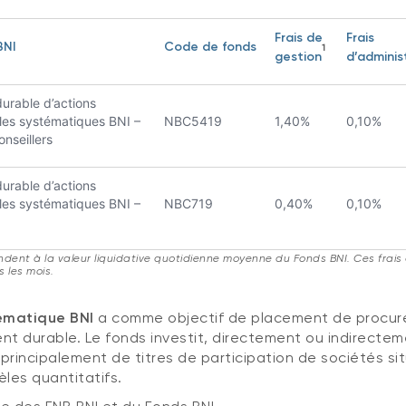
Frais de
Frais
BNI
Code de fonds
1
gestion
d’adminis
urable d’actions
es systématiques BNI –
NBC5419
1,40%
0,10%
onseillers
urable d’actions
es systématiques BNI –
NBC719
0,40%
0,10%
ndent à la valeur liquidative quotidienne moyenne du Fonds BNI. Ces frais
 les mois.
ématique BNI
a comme objectif de placement de procurer
nt durable. Le fonds investit, directement ou indirect
principalement de titres de participation de sociétés 
les quantitatifs.