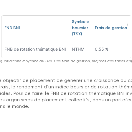
Symbole
1
FNB BNI
boursier
Frais de gestion
(TSX)
FNB de rotation thématique BNI
NTHM
0,55 %
e quotidienne moyenne du FNB. Ces frais de gestion, majorés des taxes app
objectif de placement de générer une croissance du cap
ais, le rendement d’un indice boursier de rotation thém
ales. Pour ce faire, le FNB de rotation thématique BNI i
s organismes de placement collectifs, dans un portefeu
ans le monde.