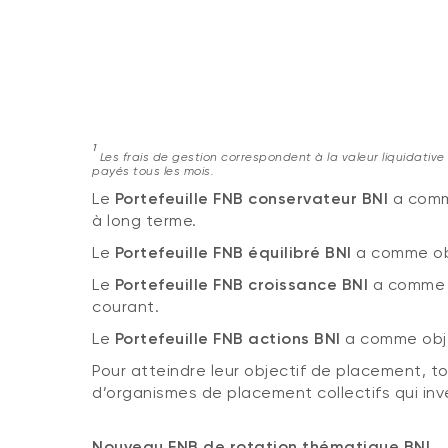
1
Les frais de gestion correspondent à la valeur liquidativ
payés tous les mois.
Le
Portefeuille FNB conservateur BNI
a comme
à long terme.
Le
Portefeuille FNB équilibré BNI
a comme obj
Le
Portefeuille FNB croissance BNI
a comme o
courant.
Le
Portefeuille FNB actions BNI
a comme obje
Pour atteindre leur objectif de placement, to
d’organismes de placement collectifs qui inve
Nouveau FNB de rotation thématique BNI