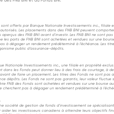
lle des FNB BNI et du Fonds BNI.
sont offerts par Banque Nationale Investissements inc., filiale 
autorisés. Les placements dans des FNB BNI peuvent comporter d
 les aperçus des FNB BNI avant d’investir. Les FNB BNI ne sont pas 
 les parts de FNB BNI sont achetées et vendues sur une bourse
pas à dégager un rendement prédéterminé à l’échéance. Les titr
ganisme public d’assurance-dépôts.
que Nationale Investissements inc., une filiale en propriété exc
t dans les Fonds peut donner lieu à des frais de courtage, à de
nds avant de faire un placement. Les titres des Fonds ne sont pa
e dépôts. Les Fonds ne sont pas garantis, leur valeur fluctue s
série FNB des Fonds sont achetées et vendues sur une bourse au
 ne cherchent pas à dégager un rendement prédéterminé à l’éché
.
 une société de gestion de fonds d’investissement se spécialisant
ider les investisseurs canadiens à atteindre leurs objectifs fina