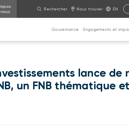
ropos
Rechercher
Nous trouver
EN
 nous
Gouvernance
Engagements et impa
vestissements lance de n
FNB, un FNB thématique e