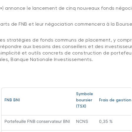
 ») annonce le lancement de cinq nouveaux fonds négociés
e parts de FNB et leur négociation commencera à la Bourse
es stratégies de fonds communs de placement, y compris
pondre aux besoins des conseillers et des investisseurs
simplicité et outils concrets de construction de portefeui
ales, Banque Nationale Investissements.
Symbole
FNB BNI
boursier
Frais de gestion
(TSX)
Portefeuille FNB conservateur BNI
NCNS
0,35 %