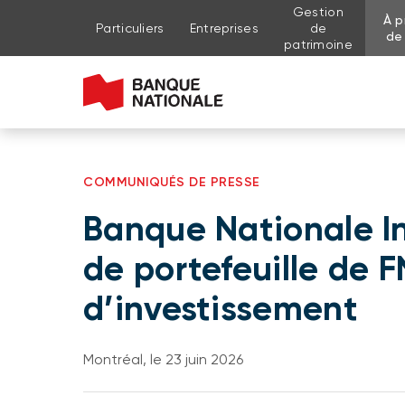
Gestion
À p
Aller au contenu de la page
Aller au menu principal
Me connecter à mon compte
Particuliers
Entreprises
de
de
patrimoine
COMMUNIQUÉS DE PRESSE
Banque Nationale In
de portefeuille de 
d’investissement
Montréal, le 23 juin 2026