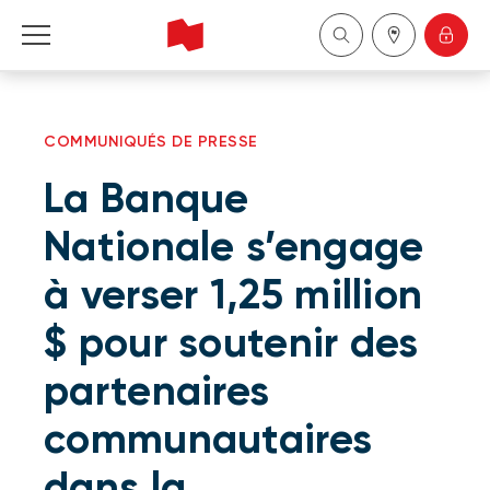
Particuliers
COMMUNIQUÉS DE PRESSE
Entreprises
La Banque
Gestion de patrimoine
Nationale s’engage
à verser 1,25 million
À propos de nous
$ pour soutenir des
Devenir client
partenaires
English
communautaires
dans la