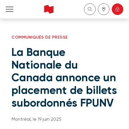
Particuliers
COMMUNIQUÉS DE PRESSE
Entreprises
La Banque
Gestion de patrimoine
Nationale du
Canada annonce un
À propos de nous
placement de billets
Devenir client
subordonnés FPUNV
English
Montréal, le 19 juin 2025