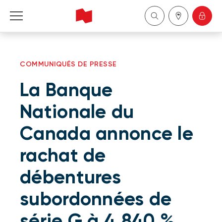
Particuliers
COMMUNIQUÉS DE PRESSE
Entreprises
La Banque
Gestion de patrimoine
Nationale du
Canada annonce le
À propos de nous
rachat de
Devenir client
débentures
English
subordonnées de
série G à 4,840 %