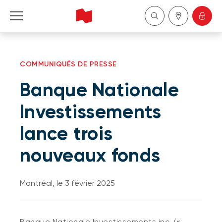
Particuliers
COMMUNIQUÉS DE PRESSE
Entreprises
Banque Nationale
Gestion de patrimoine
Investissements
lance trois
À propos de nous
nouveaux fonds
Devenir client
Montréal, le 3 février 2025
English
Banque Nationale Investissements inc. («