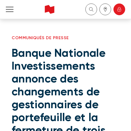
Particuliers
COMMUNIQUÉS DE PRESSE
Entreprises
Banque Nationale
Gestion de patrimoine
Investissements
annonce des
À propos de nous
changements de
Devenir client
gestionnaires de
English
portefeuille et la
fermeture de trois