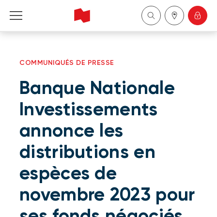
Particuliers
COMMUNIQUÉS DE PRESSE
Entreprises
Banque Nationale
Gestion de patrimoine
Investissements
annonce les
À propos de nous
distributions en
Devenir client
espèces de
English
novembre 2023 pour
ses fonds négociés