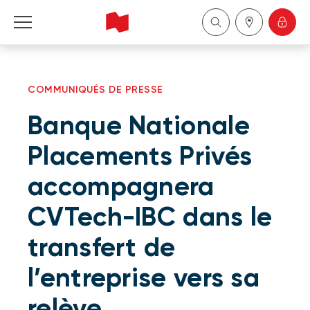
Particuliers
COMMUNIQUÉS DE PRESSE
Entreprises
Banque Nationale
Gestion de patrimoine
Placements Privés
accompagnera
À propos de nous
CVTech-IBC dans le
Devenir client
transfert de
English
l’entreprise vers sa
relève