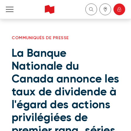
Particuliers
COMMUNIQUÉS DE PRESSE
Entreprises
La Banque
Gestion de patrimoine
Nationale du
Canada annonce les
À propos de nous
taux de dividende à
Devenir client
l'égard des actions
English
privilégiées de
premier rang, séries