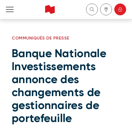
Particuliers
COMMUNIQUÉS DE PRESSE
Entreprises
Banque Nationale
Gestion de patrimoine
Investissements
annonce des
À propos de nous
changements de
Devenir client
gestionnaires de
English
portefeuille