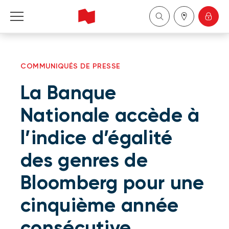
Particuliers
COMMUNIQUÉS DE PRESSE
Entreprises
La Banque
Gestion de patrimoine
Nationale accède à
l’indice d’égalité
À propos de nous
des genres de
Devenir client
Bloomberg pour une
English
cinquième année
consécutive