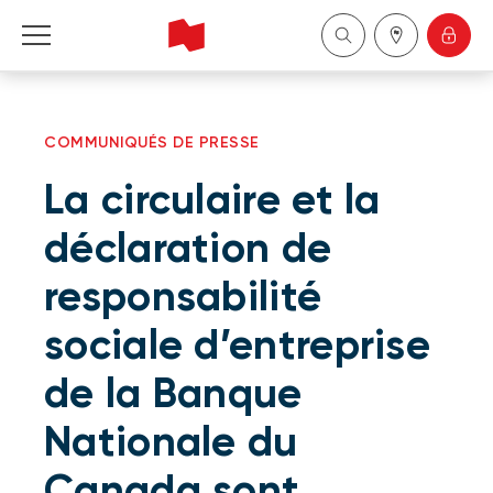
Particuliers
COMMUNIQUÉS DE PRESSE
Entreprises
La circulaire et la
Gestion de patrimoine
déclaration de
responsabilité
À propos de nous
sociale d’entreprise
Devenir client
de la Banque
English
Nationale du
Canada sont