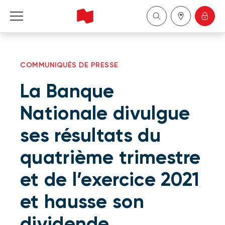
Particuliers
COMMUNIQUÉS DE PRESSE
Entreprises
La Banque
Gestion de patrimoine
Nationale divulgue
ses résultats du
À propos de nous
quatrième trimestre
Devenir client
et de l’exercice 2021
English
et hausse son
dividende