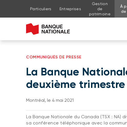
Gestion
À p
Aller au contenu de la page
Aller au menu principal
Me connecter à mon compte
Particuliers
Entreprises
de
de
patrimoine
COMMUNIQUÉS DE PRESSE
La Banque National
deuxième trimestre 
Montréal, le 4 mai 2021
La Banque Nationale du Canada (TSX : NA) div
sa conférence téléphonique avec la communau