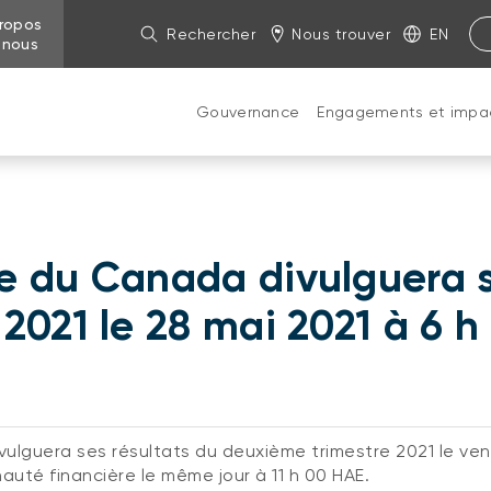
ropos
Rechercher
Nous trouver
EN
 nous
Gouvernance
Engagements et impa
e du Canada divulguera s
2021 le 28 mai 2021 à 6 h
ulguera ses résultats du deuxième trimestre 2021 le vend
té financière le même jour à 11 h 00 HAE.