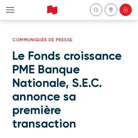
Particuliers
COMMUNIQUÉS DE PRESSE
Entreprises
Le Fonds croissance
Gestion de patrimoine
PME Banque
Nationale, S.E.C.
À propos de nous
annonce sa
Devenir client
première
English
transaction